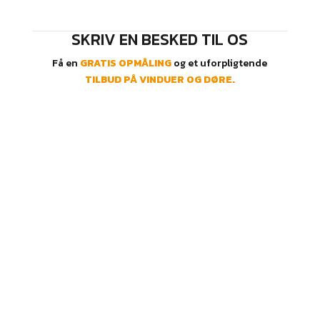
SKRIV EN BESKED TIL OS
Få en
GRATIS OPMÅLING
og et uforpligtende
TILBUD PÅ VINDUER OG DØRE.
ÅBNINGSTIDER*
Mandag – fredag:
kl. 10.00-17.30​
Lørdag:
kl. 10.00 – 15.00