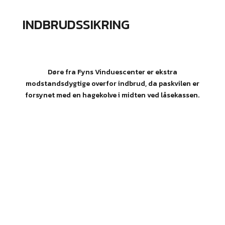
INDBRUDSSIKRING​
Døre fra Fyns Vinduesce​nter er ekstra
modstandsdygtige overfor indbrud, da paskvilen er
forsynet med en hagekolve i midten ved låsekassen.