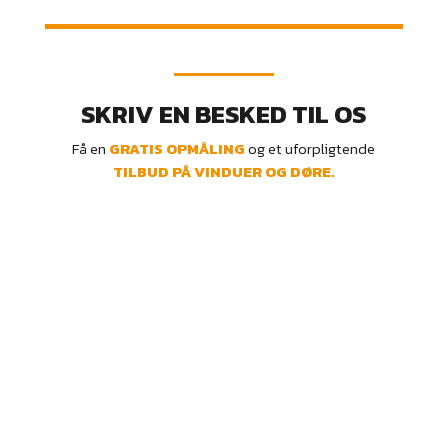
SKRIV EN BESKED TIL OS
Få en
GRATIS OPMÅLING
og et uforpligtende
TILBUD PÅ VINDUER OG DØRE.
ÅBNINGSTIDER*
Mandag – fredag: