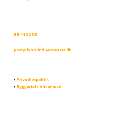
KONTAKT
TELEFON
88 44 22 08
Email
post@fynsvinduescenter.dk
ADRESSE
Bygmestervej 23B,
5750 Ringe​​
•
Privatlivspolitik
•
Byggeriets Ankenævn​