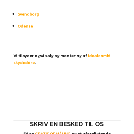
Svendborg
Odense
Vi tilbyder også salg og montering af
idealcombi
skydedøre
.
SKRIV EN BESKED TIL OS
Få en
GRATIS OPMÅLING
og et uforpligtende