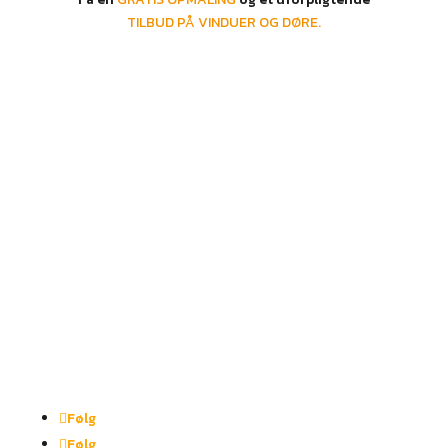
TILBUD PÅ VINDUER OG DØRE.
ÅBNINGSTIDER
Mandag – fredag:
kl. 10.00-17.30​
Lørdag:
kl. 10.00 – 15.00
Søndag:
Lukket
Følg
Følg