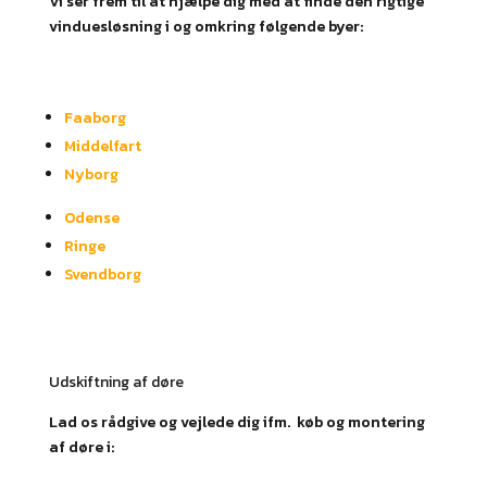
Vi ser frem til at hjælpe dig med at finde den rigtige
vinduesløsning i og omkring følgende byer:
Faaborg
Middelfart
Nyborg
Odense
Ringe
Svendborg
Udskiftning af døre
Lad os rådgive og vejlede dig ifm. køb og montering
af døre i: